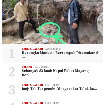
1
BERITA
,
DAERAH
25956 Dilihat
Kerangka Manusia Bertumpuk Ditemukan di
…
2
DAERAH
6737 Dilihat
Sebanyak 83 Buah Kapal Pukat Mayang
Berl…
3
BERITA
,
DAERAH
5921 Dilihat
Janji Tak Terpenuhi, Masyarakat Teluk Ba…
BERITA
,
DAERAH
5900 Dilihat