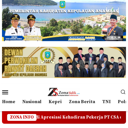
Loncat
ke
konten
Menu
Mobile
Home
Nasional
Kepri
Zona Berita
TNI
Polr
esiasi Kehadiran Pekerja PT CSA di RDP, Tegaskan Jangan 
ZONA INFO