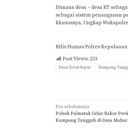
Dimana desa – desa RT sebaga
sebagai sistem penanganan p
khususnya. Ungkap Wakapolr
Rilis Humas Polres Kepulaua
Post Views:
233
Desa Teluk Bayur
Kampung Tangg
Navigasi
Pos sebelumnya
pos
Polsek Palmatak Gelar Rakor Pers
Kampung Tangguh di Desa Mubur