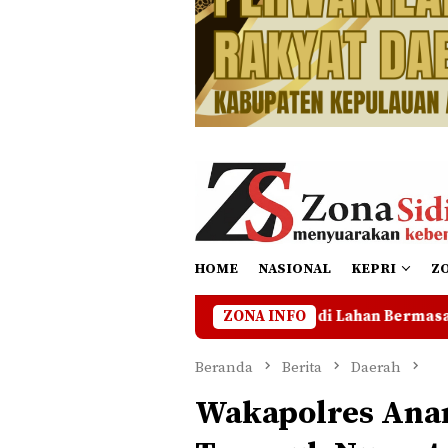
HOME
NASIONAL
KEPRI
Z
Hentikan Operasional di Lahan Bermasalah Hingga Ada Kejel
ZONA INFO
Beranda
Berita
Daerah
Wakapolres An