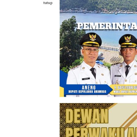
Loncat
tutup
ke
konten