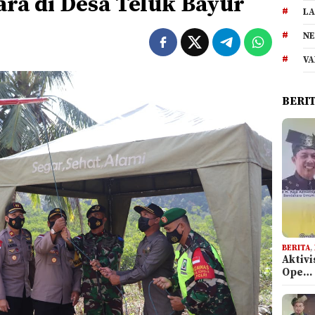
ra di Desa Teluk Bayur
LA
NE
VA
BERI
BERITA
,
Aktiv
Ope…