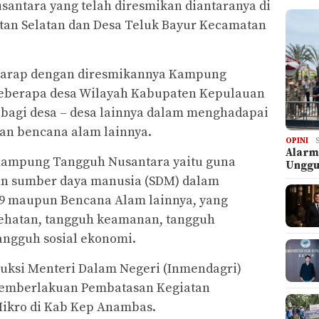
ntara yang telah diresmikan diantaranya di
tan Selatan dan Desa Teluk Bayur Kecamatan
harap dengan diresmikannya Kampung
eberapa desa Wilayah Kabupaten Kepulauan
bagi desa – desa lainnya dalam menghadapai
an bencana alam lainnya.
OPINI
Alarm
Kampung Tangguh Nusantara yaitu guna
Ungg
 sumber daya manusia (SDM) dalam
9 maupun Bencana Alam lainnya, yang
ehatan, tangguh keamanan, tangguh
angguh sosial ekonomi.
uksi Menteri Dalam Negeri (Inmendagri)
 Pemberlakuan Pembatasan Kegiatan
Mikro di Kab Kep Anambas.