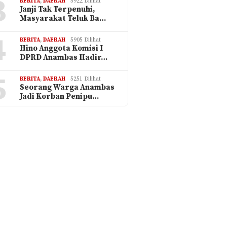
3
BERITA
,
DAERAH
5922 Dilihat
Janji Tak Terpenuhi,
Masyarakat Teluk Ba…
4
BERITA
,
DAERAH
5905 Dilihat
Hino Anggota Komisi I
DPRD Anambas Hadir…
5
BERITA
,
DAERAH
5251 Dilihat
Seorang Warga Anambas
Jadi Korban Penipu…