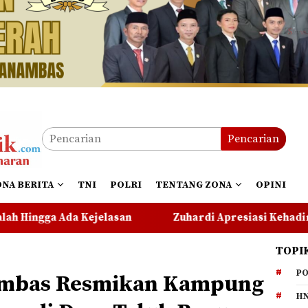
Pencarian
ONA BERITA
TNI
POLRI
TENTANG ZONA
OPINI
asan
Zuhardi Apresiasi Kehadiran Pekerja PT CSA d
TOPI
PO
ambas Resmikan Kampung
HN