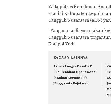
Wakapolres Kepulauan Anamb
saat ini Kabupaten Kepulaua
Tangguh Nusantara (KTN) yang
“Yang mana direncanakan ked
Tangguh Nusantara tergantung
Kompol Yudi.
BACAAN LAINNYA
Aktivis Lingga Desak PT
Zu
CSA Hentikan Operasional
Ke
di Lahan Bermasalah
CS
Hingga Ada Kejelasan
Ja
Me
Ma