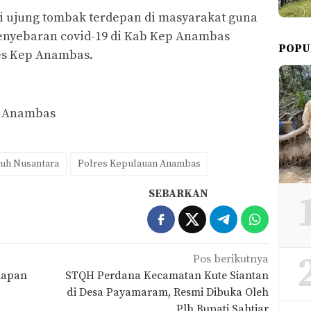
i ujung tombak terdepan di masyarakat guna
enyebaran covid-19 di Kab Kep Anambas
POPU
es Kep Anambas.
n Anambas
uh Nusantara
Polres Kepulauan Anambas
SEBARKAN
Pos berikutnya
iapan
STQH Perdana Kecamatan Kute Siantan
di Desa Payamaram, Resmi Dibuka Oleh
Plh Bupati Sahtiar