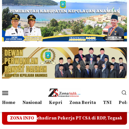
Loncat
ke
konten
Menu
Mobile
Home
Nasional
Kepri
Zona Berita
TNI
Polr
ran Pekerja PT CSA di RDP, Tegaskan Jangan Ada yang Men
ZONA INFO