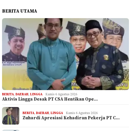
BERITA UTAMA
BERITA
,
DAERAH
,
LINGGA
Kamis 6 Agustus 2026
Aktivis Lingga Desak PT CSA Hentikan Ope…
BERITA
,
DAERAH
,
LINGGA
Kamis 6 Agustus 2026
Zuhardi Apresiasi Kehadiran Pekerja PT C…