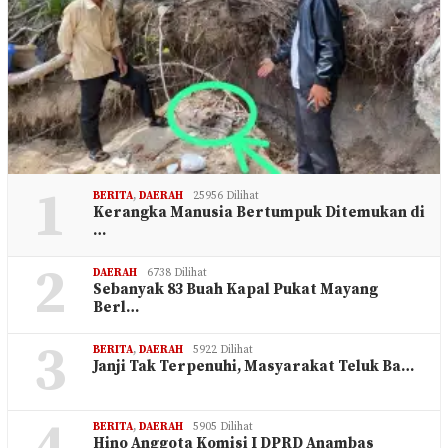
1
BERITA
,
DAERAH
25956 Dilihat
Kerangka Manusia Bertumpuk Ditemukan di
…
2
DAERAH
6738 Dilihat
Sebanyak 83 Buah Kapal Pukat Mayang
Berl…
3
BERITA
,
DAERAH
5922 Dilihat
Janji Tak Terpenuhi, Masyarakat Teluk Ba…
BERITA
,
DAERAH
5905 Dilihat
Hino Anggota Komisi I DPRD Anambas