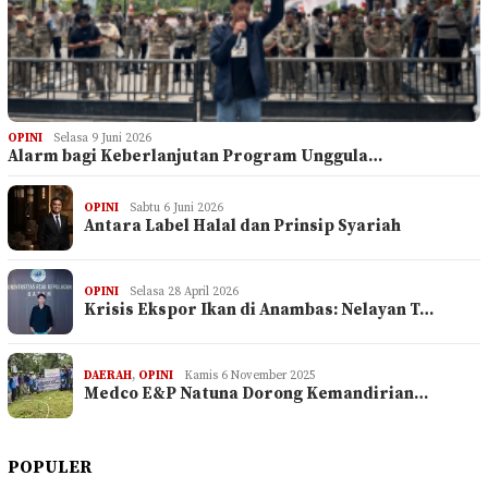
OPINI
Selasa 9 Juni 2026
Alarm bagi Keberlanjutan Program Unggula…
OPINI
Sabtu 6 Juni 2026
Antara Label Halal dan Prinsip Syariah
OPINI
Selasa 28 April 2026
Krisis Ekspor Ikan di Anambas: Nelayan T…
DAERAH
,
OPINI
Kamis 6 November 2025
Medco E&P Natuna Dorong Kemandirian…
POPULER