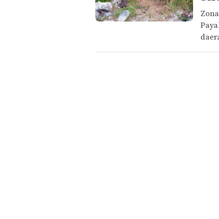
Zona
Paya
daer