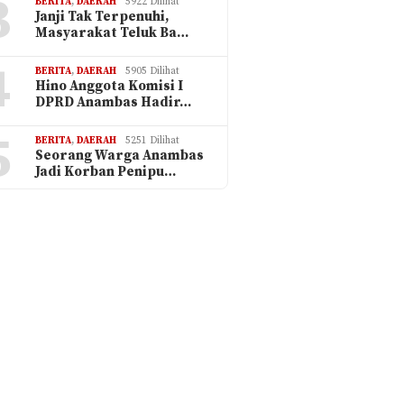
3
BERITA
,
DAERAH
5922 Dilihat
Janji Tak Terpenuhi,
Masyarakat Teluk Ba…
4
BERITA
,
DAERAH
5905 Dilihat
Hino Anggota Komisi I
DPRD Anambas Hadir…
5
BERITA
,
DAERAH
5251 Dilihat
Seorang Warga Anambas
Jadi Korban Penipu…