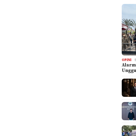
OPINI
Alarm
Ungg