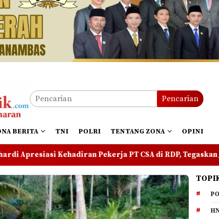
Pencarian
ONA BERITA
TNI
POLRI
TENTANG ZONA
OPINI
diran Pekerja PT CSA di RDP, Tegaskan Jangan Ada yang M
TOPI
PO
HN