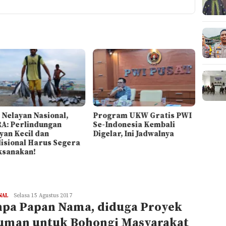
 Nelayan Nasional,
Program UKW Gratis PWI
A: Perlindungan
Se-Indonesia Kembali
yan Kecil dan
Digelar, Ini Jadwalnya
isional Harus Segera
ksanakan!
NAL
REDAKSI
Selasa 15 Agustus 2017
npa Papan Nama, diduga Proyek
luman untuk Bohongi Masyarakat