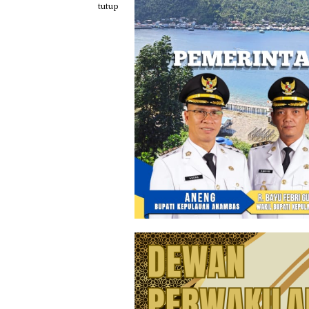
Loncat
tutup
ke
konten