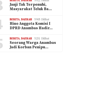
3
BERITA
,
DAERAH
5922 Dilihat
Janji Tak Terpenuhi,
Masyarakat Teluk Ba…
4
BERITA
,
DAERAH
5905 Dilihat
Hino Anggota Komisi I
DPRD Anambas Hadir…
5
BERITA
,
DAERAH
5251 Dilihat
Seorang Warga Anambas
Jadi Korban Penipu…