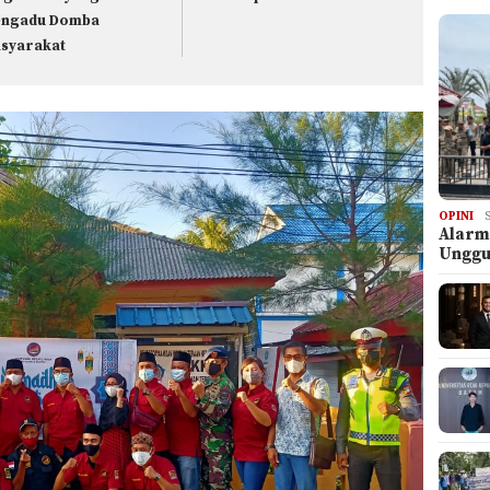
ngadu Domba
syarakat
OPINI
Alarm
Ungg