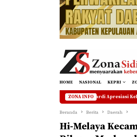
HOME
NASIONAL
KEPRI
Z
an
Zuhardi Apresiasi Kehadiran Pekerja PT CSA di 
ZONA INFO
Beranda
Berita
Daerah
Hi-Melaya Kecam