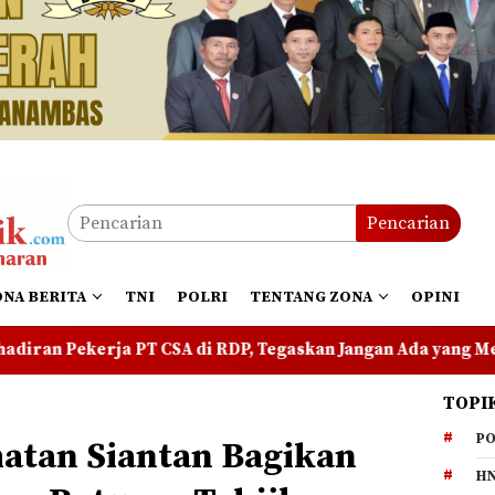
Pencarian
ONA BERITA
TNI
POLRI
TENTANG ZONA
OPINI
RDP, Tegaskan Jangan Ada yang Mengadu Domba Masyarakat
TOPI
PO
atan Siantan Bagikan
HN