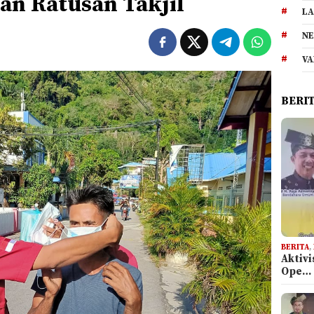
an Ratusan Takjil
LA
NE
VA
BERI
BERITA
,
Aktiv
Ope…