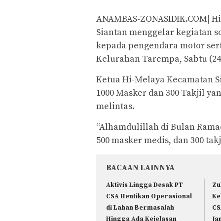
ANAMBAS-ZONASIDIK.COM| Hi
Siantan menggelar kegiatan s
kepada pengendara motor sert
Kelurahan Tarempa, Sabtu (24/
Ketua Hi-Melaya Kecamatan Si
1000 Masker dan 300 Takjil y
melintas.
“Alhamdulillah di Bulan Rama
500 masker medis, dan 300 takj
BACAAN LAINNYA
Aktivis Lingga Desak PT
Zu
CSA Hentikan Operasional
Ke
di Lahan Bermasalah
CS
Hingga Ada Kejelasan
Ja