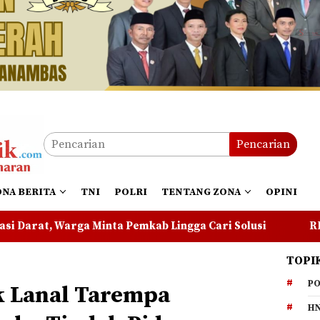
Pencarian
ONA BERITA
TNI
POLRI
TENTANG ZONA
OPINI
emkab Lingga Cari Solusi
RDP Kembali Batal, Masyar
TOPI
PO
k Lanal Tarempa
HN