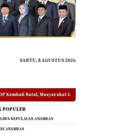
SABTU, 8 AGUSTUS 2026
akat Lingga Pertanyakan Sikap DPRD
Polemik PT CSA
K POPULER
LRES KEPULAUAN ANAMBAS
SI ANAMBAS