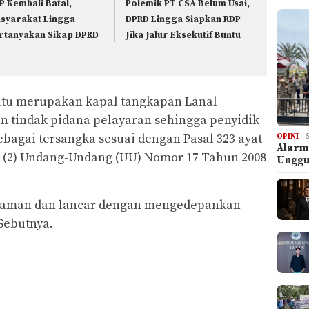
P Kembali Batal,
Polemik PT CSA Belum Usai,
syarakat Lingga
DPRD Lingga Siapkan RDP
rtanyakan Sikap DPRD
Jika Jalur Eksekutif Buntu
atu merupakan kapal tangkapan Lanal
 tindak pidana pelayaran sehingga penyidik
agai tersangka sesuai dengan Pasal 323 ayat
OPINI
Alarm
ayat (2) Undang-Undang (UU) Nomor 17 Tahun 2008
Ungg
n aman dan lancar dengan mengedepankan
 Sebutnya.