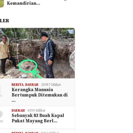
Kemandirian…
LER
1
BERITA
,
DAERAH
25957 Dilihat
Kerangka Manusia
Bertumpuk Ditemukan di
…
2
DAERAH
6739 Dilihat
Sebanyak 83 Buah Kapal
Pukat Mayang Berl…