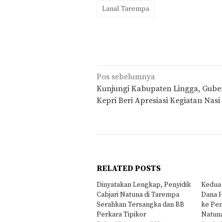
Lanal Tarempa
Navigasi
Pos sebelumnya
pos
Kunjungi Kabupaten Lingga, Gube
Kepri Beri Apresiasi Kegiatan Nas
RELATED POSTS
Dinyatakan Lengkap, Penyidik
Kedua 
Cabjari Natuna di Tarempa
Dana 
Serahkan Tersangka dan BB
ke Pe
Perkara Tipikor
Natun