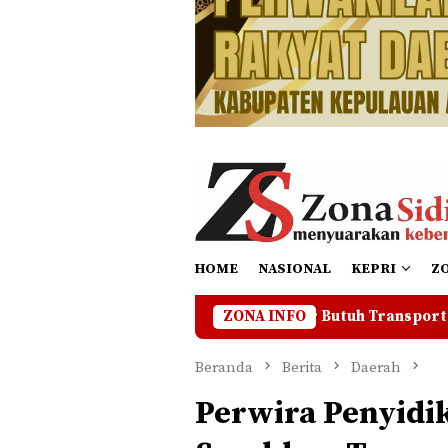
HOME
NASIONAL
KEPRI
Z
ajar Pulau Mepar Butuh Transportasi Darat, Warga Minta P
ZONA INFO
Beranda
Berita
Daerah
Perwira Penyidi