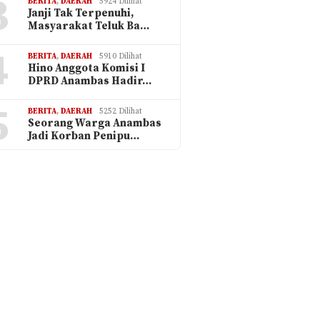
3
BERITA
,
DAERAH
5924 Dilihat
Janji Tak Terpenuhi,
Masyarakat Teluk Ba…
4
BERITA
,
DAERAH
5910 Dilihat
Hino Anggota Komisi I
DPRD Anambas Hadir…
5
BERITA
,
DAERAH
5252 Dilihat
Seorang Warga Anambas
Jadi Korban Penipu…