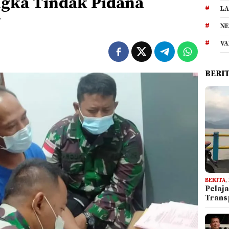
gka Tindak Pidana
LA
U
NE
VA
BERI
BERITA
,
Pelaj
Trans