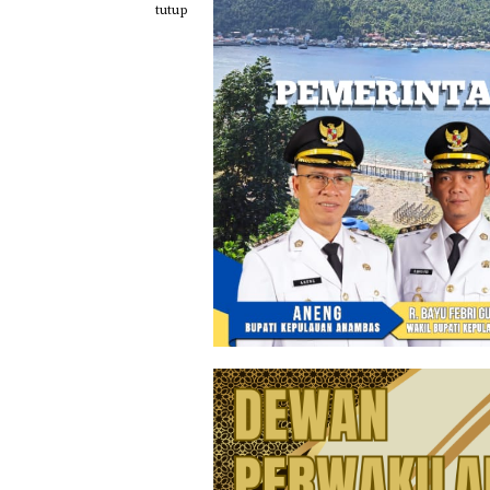
Loncat
tutup
ke
konten