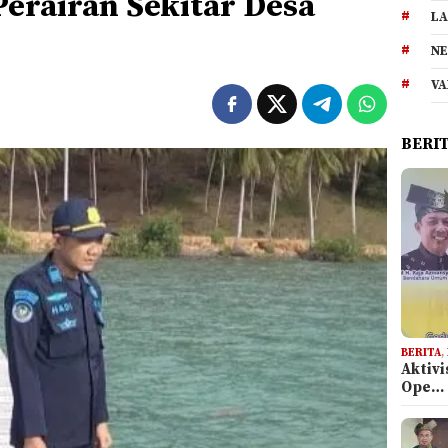
erairan Sekitar Desa
LA
NE
VA
BERI
BERITA
,
Aktiv
Ope…