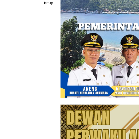
Loncat
tutup
ke
konten