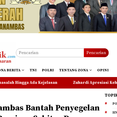
Pencarian
ONA BERITA
TNI
POLRI
TENTANG ZONA
OPINI
n
Zuhardi Apresiasi Kehadiran Pekerja PT CSA di R
TOPI
PO
ambas Bantah Penyegelan
HN