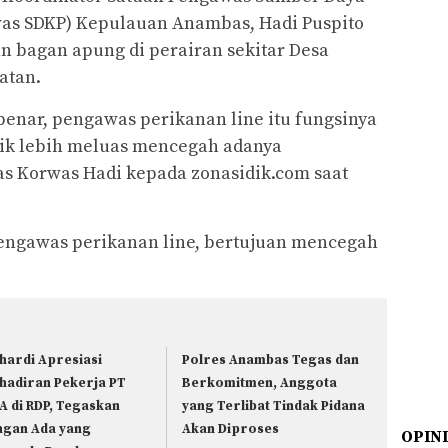
was SDKP) Kepulauan Anambas, Hadi Puspito
 bagan apung di perairan sekitar Desa
atan.
 benar, pengawas perikanan line itu fungsinya
ik lebih meluas mencegah adanya
gas Korwas Hadi kepada zonasidik.com saat
engawas perikanan line, bertujuan mencegah
hardi Apresiasi
Polres Anambas Tegas dan
hadiran Pekerja PT
Berkomitmen, Anggota
A di RDP, Tegaskan
yang Terlibat Tindak Pidana
ngan Ada yang
Akan Diproses
OPIN