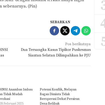
n sebenarnya. (Pin)
SEBARKAN
Pos berikutnya
 HNSI
Dua Tersangka Kasus Tipikor Puskesmas
bas
Siantan Selatan Dilimpahkan ke PJU
 HNSI Anambas Imbau
Potensi Konflik, Nelayan
an Tidak Mudah
Bagan Diminta Tidak
ovokasi
Beroperasi Dekat Perairan
28 Februari 2025
Desa Belibak