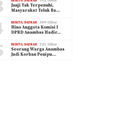
3
BERITA
,
DAERAH
5921 Dilihat
Janji Tak Terpenuhi,
Masyarakat Teluk Ba…
4
BERITA
,
DAERAH
5899 Dilihat
Hino Anggota Komisi I
DPRD Anambas Hadir…
5
BERITA
,
DAERAH
5251 Dilihat
Seorang Warga Anambas
Jadi Korban Penipu…