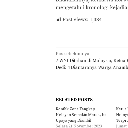
mengetahui kronologi kejadia
Post Views:
1,384
Navigasi
Pos sebelumnya
pos
7 WNI Ditahan di Malaysia, Ketua
Dedi: 4 Diantaranya Warga Anam
RELATED POSTS
Konflik Zona Tangkap
Ketua
Nelayan Semakin Marak, Ini
Nelay
Upaya yang Diambil
Terpr
Selasa 21 November 2023
Jumat 