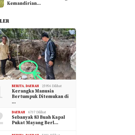
Kemandirian…
LER
1
BERITA
,
DAERAH
25956 Dilihat
Kerangka Manusia
Bertumpuk Ditemukan di
…
2
DAERAH
6737 Dilihat
Sebanyak 83 Buah Kapal
Pukat Mayang Berl…