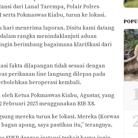
nsi dari Lanal Tarempa, Polair Polres
serta Pokmaswas Kiabu, turun ke lokasi.
POPU
u hari menerima laporan. Disitu kami datang
 dalam rangka menindaklanjuti aduan
ingin berimbang bagaimana klarifikasi dari
kasi fakta dilapangan tidak sesuai dengan
was perikanan line langsung dilepas pada
erbolehkan beroperasi kembali.
 oleh Ketua Pokmaswas Kiabu, Agustar, yang
22 Februari 2025 menggunakan RIB-X8.
angsung mereka turun ke lokasi. Mereka (Korwas
bagan apung, saya pastikan itu,” terangnya.
as SDKP dengan instansi terkait hanya ingin