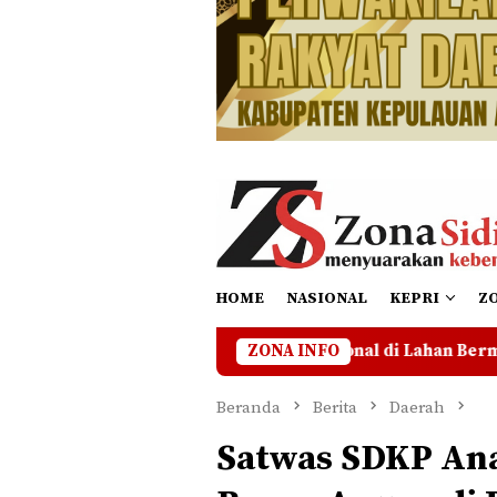
HOME
NASIONAL
KEPRI
Z
tikan Operasional di Lahan Bermasalah Hingga Ada Kejelasa
ZONA INFO
Beranda
Berita
Daerah
Satwas SDKP An