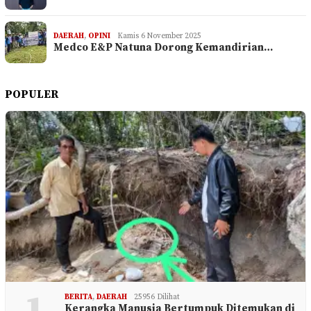
DAERAH
,
OPINI
Kamis 6 November 2025
Medco E&P Natuna Dorong Kemandirian…
POPULER
BERITA
,
DAERAH
25956 Dilihat
Kerangka Manusia Bertumpuk Ditemukan di