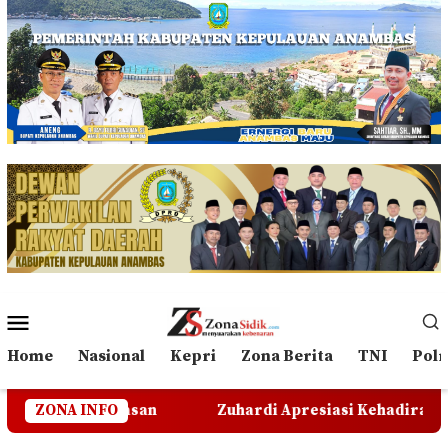
Loncat
ke
konten
Menu
Mobile
Home
Nasional
Kepri
Zona Berita
TNI
Polr
ejelasan
ZONA INFO
Zuhardi Apresiasi Kehadiran Pekerja PT C