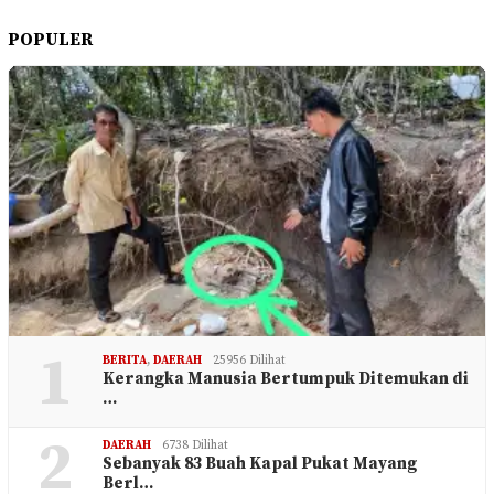
POPULER
1
BERITA
,
DAERAH
25956 Dilihat
Kerangka Manusia Bertumpuk Ditemukan di
…
2
DAERAH
6738 Dilihat
Sebanyak 83 Buah Kapal Pukat Mayang
Berl…