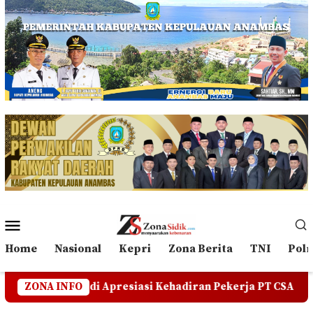
Loncat
ke
konten
Menu
Mobile
Home
Nasional
Kepri
Zona Berita
TNI
Polr
siasi Kehadiran Pekerja PT CSA di RDP, Tegaskan Jangan 
ZONA INFO